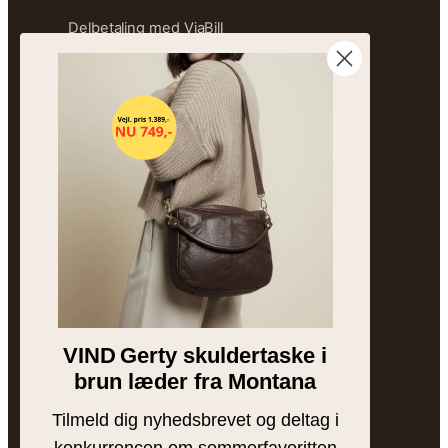
Delbetaling med ViaBill
Størrelsesguide
Ofte stillede spørgsmål
Sitemap
OM FREJA
Vores historie
Besøg butikken
Brands
VIND
Gerty skuldertaske i
Bytteguide
brun læder fra Montana
Tilmeld dig nyhedsbrevet og deltag i
INSPIRATION