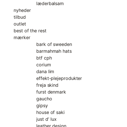
læderbalsam
nyheder
tilbud
outlet
best of the rest
mærker
bark of sweeden
barmahmah hats
btf cph
corium
dana lim
effekt-plejeprodukter
freja skind
furst denmark
gaucho
gipsy
house of saki
just d' lux
leather design