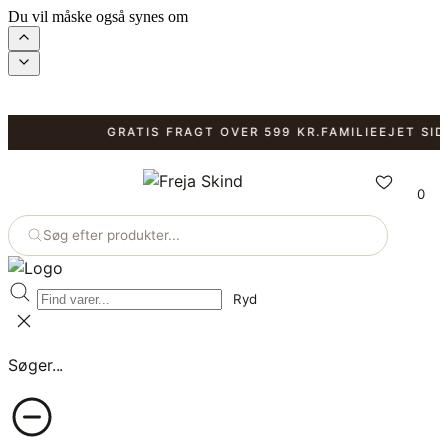
Du vil måske også synes om
GRATIS FRAGT OVER 599 KR.
FAMILIEEJET SIDEN
0
Søg efter produkter...
Ryd
Søger...