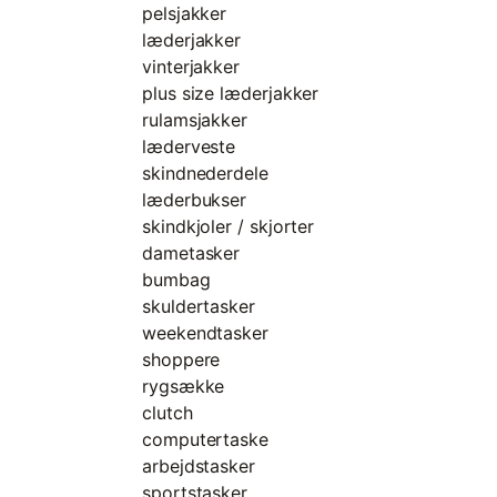
pelsjakker
læderjakker
vinterjakker
plus size læderjakker
rulamsjakker
læderveste
skindnederdele
læderbukser
skindkjoler / skjorter
dametasker
bumbag
skuldertasker
weekendtasker
shoppere
rygsække
clutch
computertaske
arbejdstasker
sportstasker