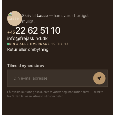
Skriv til
Lasse
— han svarer hurtigst
muligt.
22 62 51 10
+45
info@frejaskind.dk
RING ALLE HVERDAGE 10 TIL 15
Retur eller ombytning
Tilmeld nyhedsbrev
Få nye kollektioner, eksklusive favoritter og inspiration først — direkte
fra Suzan & Lasse. Afmeld når som helst.