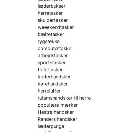
læderbukser
herretasker
skuldertasker
weeekendtasker
bæltetasker
rygsække
computertaske
arbejdstasker
sportstasker
toilettasker
læderhandsker
kørehandsker
herreluffer
rulamshandsker til herre
populære mærker
Hestra handsker
Randers handsker
læderpunge