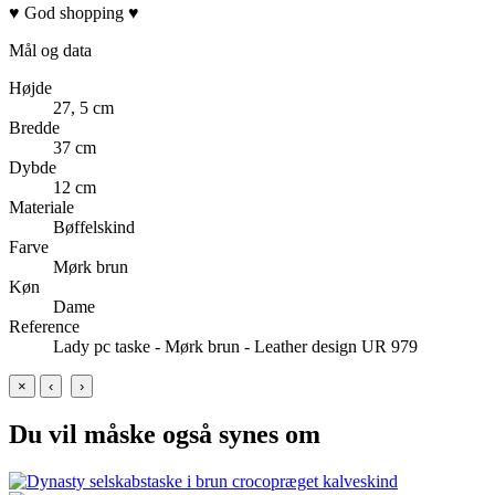
♥ God shopping ♥
Mål og data
Højde
27, 5 cm
Bredde
37 cm
Dybde
12 cm
Materiale
Bøffelskind
Farve
Mørk brun
Køn
Dame
Reference
Lady pc taske - Mørk brun - Leather design UR 979
×
‹
›
Du vil måske også synes om