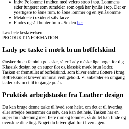
Indv: Pc lomme i midten med velcro strop i top. Lommens
sider fungerer som rumdeler, som også har lynlås i top. Der er
yderligere to åbne rum, to åbne lommer og en lynlåslomme
Metaldele i oxideret sølv farve
Findes også i hunter brun - Se den
her
Læs hele beskrivelsen
PRODUKT INFORMATION
Lady pc taske i mørk brun bøffelskind
Ønsker du en feminin pc taske, så er Lady måske lige noget for dig.
Klassisk design og en super flot og klassisk mørk brun læder.
Tasken er fremstillet af bøffelskind, som bliver endnu flottere i brug.
Bøffelskindet kræver minimal vedligehold. Vi anbefaler en omgang
læderbalsam et til to gange pr. år.
Praktisk arbejdstaske fra Leather design
Du kan bruge denne taske til hvad som helst, om det er til hverdag
eller arbejde bestemmer du selv, den kan det hele. Tasken har en
super fin indretning med flere rum og lommer, så du let kan finde og
overskue dine ting. Noget du bliver glad for i hverdagen.