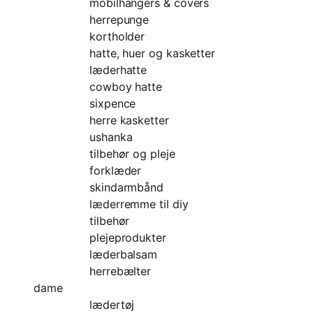
mobilhangers & covers
herrepunge
kortholder
hatte, huer og kasketter
læderhatte
cowboy hatte
sixpence
herre kasketter
ushanka
tilbehør og pleje
forklæder
skindarmbånd
læderremme til diy
tilbehør
plejeprodukter
læderbalsam
herrebælter
dame
lædertøj