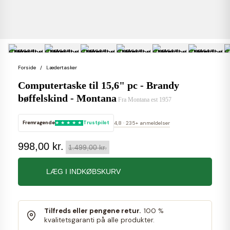
Forside
Lædertasker
Computertaske til 15,6" pc - Brandy
bøffelskind - Montana
Fra
Montana est 1957
Fremragende
Trustpilot
4,8 · 235+ anmeldelser
998,00 kr.
1.499,00 kr.
LÆG I INDKØBSKURV
Tilfreds eller pengene retur.
100 %
kvalitetsgaranti på alle produkter.