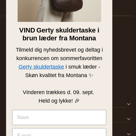
Suzan & Lasse. Afmeld når som helst.
VIND
Gerty skuldertaske i
Familieejet læder- og skindbutik fra Silkeborg. Hånd-
brun læder fra Montana
plukket læder af højeste kvalitet siden 1986.
BUTIK & SHOWROOM
Tilmeld dig nyhedsbrevet og deltag i
Tværgade 8 · 8600 Silkeborg
konkurrencen om sommerfavoritten
info@frejaskind.dk
Gerty skuldertaske
i smuk læder -
CVR 12409036
Skøn kvalitet fra Montana ✨
Vinderen trækkes d. 09. sept.
Held og lykke! 🎉
SHOP
KUNDESERVICE
OM FREJA