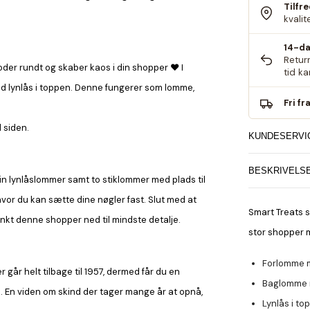
Tilfr
kvalit
14-da
Retur
roder rundt og skaber kaos i din shopper ♥ I
tid k
d lynlås i toppen. Denne fungerer som lomme,
Fri fr
 siden.
KUNDESERVI
BESKRIVELS
in lynlåslommer samt to stiklommer med plads til
hvor du kan sætte dine nøgler fast. Slut med at
Smart Treats s
tænkt denne
shopper
ned til mindste detalje.
stor shopper 
Forlomme m
 går helt tilbage til 1957, dermed får du en
Baglomme m
. En viden om skind der tager mange år at opnå,
Lynlås i to