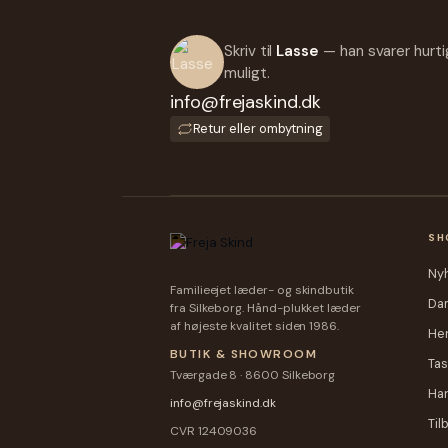
Freja Skind
Freja Skind
Laura Skindtaske - Sort Lammeskind - Dame -
Rygsæk Af L
Freja Skind
Skind
Skriv til
Lasse
— han svarer hurti
299,00 kr.
49
199,00 kr.
299,00 kr.
muligt.
info@frejaskind.dk
Retur eller ombytning
SH
Ny
Familieejet læder- og skindbutik
Da
fra Silkeborg. Hånd-plukket læder
af højeste kvalitet siden 1986.
He
BUTIK & SHOWROOM
Tas
Tværgade 8 · 8600 Silkeborg
Ha
info@frejaskind.dk
Til
CVR 12409036