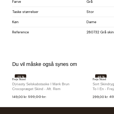
Farve
Grå
Taske størrelser
Stor
Køn
Dame
Reference
280732 Grå skin
Du vil måske også synes om
-75 %
-40 %
Freja Skind
Freja Skind
Dynasty Selskabstaske I Mørk Brun
Sort Skindry
Crocopræget Skind - Aft. Rem
To I En - Fre
599,00 kr.
49
149,00 kr.
299,00 kr.
-33 %
-40 %