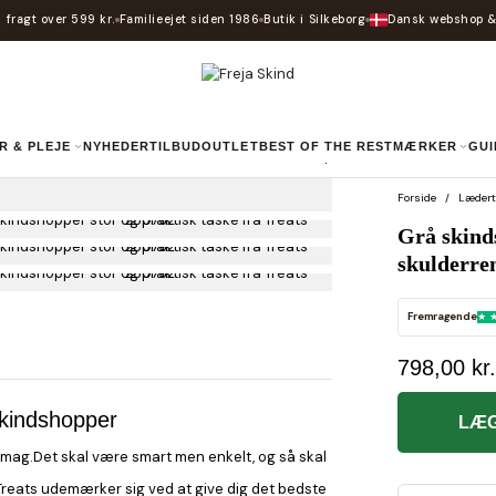
 fragt over 599 kr.
Familieejet siden 1986
Butik i Silkeborg
Dansk webshop &
R & PLEJE
NYHEDER
TILBUD
OUTLET
BEST OF THE REST
MÆRKER
GU
Forside
Lædert
Grå skind
skulderre
Fremragende
798,00 kr.
skindshopper
LÆG
smag.Det skal være smart men enkelt, og så skal
Treats udemærker sig ved at give dig det bedste