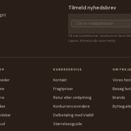
Freja Skind
IKKE PÅ LAGER
ammeskind - Rød - Dame - Freja
Rygsæk I Blød Lammeskind - Mør
Tilmeld nyhedsbrev
Mange Lommer
gst
9,00 kr.
499,00 kr.
299,00 kr.
Få nye kollektioner, eksklusive favorit
Lasse. Afmeld når som helst.
OP
KUNDESERVICE
OM FREJ
heder
Kontakt
Vores hist
me
Fragtpriser
Besøg but
rre
Retur eller ombytning
Brands
ker
Konkurrencevindere
Bytteguid
ndsker
Delbetaling med ViaBill
bud
Størrelsesguide