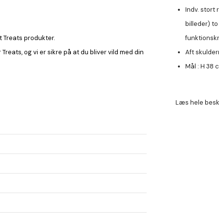
Indv. stort
billeder) 
funktionskr
t Treats produkter.
Aft skulde
Treats, og vi er sikre på at du bliver vild med din
Mål :
H
38 
Læs hele besk