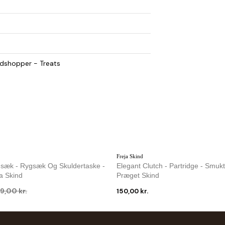
dshopper - Treats
Freja Skind
gsæk - Rygsæk Og Skuldertaske -
Elegant Clutch - Partridge - Smuk
ja Skind
Præget Skind
9,00 kr.
150,00 kr.
-40 %