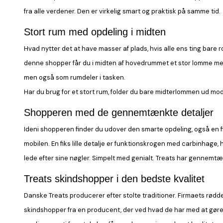
fra alle verdener. Den er virkelig smart og praktisk på samme tid.
Stort rum med opdeling i midten
Hvad nytter det at have masser af plads, hvis alle ens ting bare 
denne
shopper
får du i midten af hovedrummet et stor lomme me
men også som rumdeler i tasken.
Har du brug for et stort rum, folder du bare midterlommen ud mod
Shopperen med de gennemtænkte detaljer
Ideni
shopperen
finder du udover den smarte opdeling, også en f
mobilen. En fiks lille detalje er funktionskrogen med carbinhage, 
lede efter sine nøgler. Simpelt med genialt. Treats har gennem
Treats skindshopper i den bedste kvalitet
Danske Treats producerer efter stolte traditioner. Firmaets rødder
skindshopper
fra en producent, der ved hvad de har med at gøre