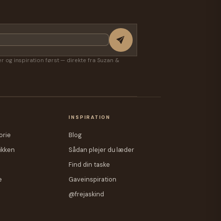
Freja Skind
k Cognac -
Rygsæk - Mørk Blå Skindrygsæk - To I En -
Rygsæk Og Skuldertaske
499,00 kr.
299,00 kr.
ter og inspiration først — direkte fra Suzan &
A
INSPIRATION
orie
Blog
ikken
Sådan plejer du læder
Find din taske
e
Gaveinspiration
@frejaskind