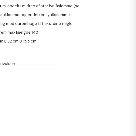
 rum, opdelt i midten af stor lynlåslomme (se
to stiklommer og endnu en lynlåslomme.
og med carbinhage til f.eks. dine nøgler.
rrem max længde 140
cm
B
32 cm
D
15,5 cm
rivelsen