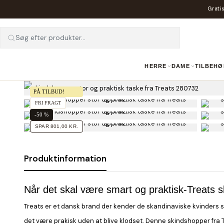
Gratis
Søg efter produkter...
HERRE
DAME
TILBEHØ
PÅ TILBUD!
FRI FRAGT
-50 %
SPAR 801,00 KR.
Produktinformation
Når det skal være smart og praktisk-Treats 
Treats er et dansk brand der kender de skandinaviske kvinders 
det være prakisk uden at blive klodset. Denne
skindshopper
fra 