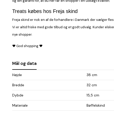
og din garanti for, at du her får en
shopper
i en udsøgt kvalitet.
Treats købes hos Freja skind
Freja skind er nok en af de forhandlere i Danmark der sælger fles
Vi er altid friske med gode tilbud og et godt udvalg. Kunder elsker 
nye shopper.
♥ God shopping ♥
Mål og data
Højde
38 cm
Bredde
32 cm
Dybde
15,5 cm
Materiale
Bøffelskind