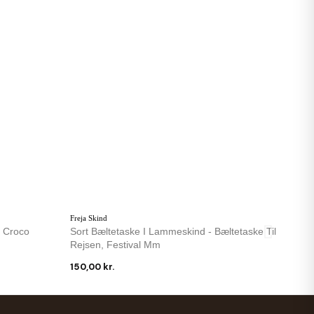
Freja Skind
t Croco
Sort Bæltetaske I Lammeskind - Bæltetaske Til
Rejsen, Festival Mm
150,00 kr.
-40 %