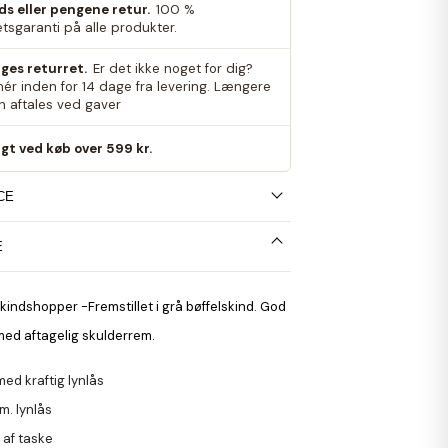
eds eller pengene retur.
100 %
etsgaranti på alle produkter.
ges returret.
Er det ikke noget for dig?
nér inden for 14 dage fra levering. Længere
an aftales ved gaver
agt ved køb over 599 kr.
CE
E
kindshopper -Fremstillet i grå bøffelskind. God
med aftagelig skulderrem.
ed kraftig lynlås
. lynlås
p af taske