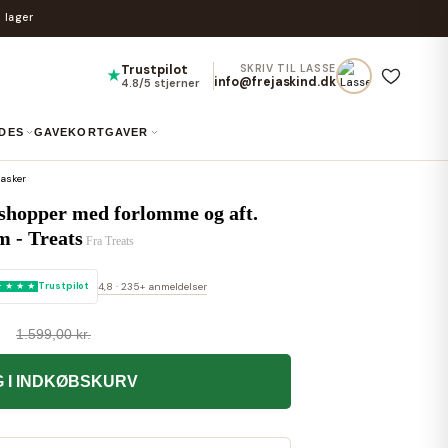
 lager
Trustpilot
SKRIV TIL LASSE
★
info@frejaskind.dk
4.8/5 stjerner
IDES
GAVEKORT
GAVER
asker
shopper med forlomme og aft.
m - Treats
Fra
Treats
Trustpilot
4,8 · 235+ anmeldelser
1.599,00 kr.
 I INDKØBSKURV