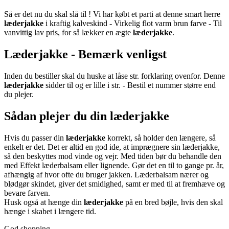
Så er det nu du skal slå til ! Vi har købt et parti at denne smart herre
læderjakke
i kraftig kalveskind - Virkelig flot varm brun farve - Til
vanvittig lav pris, for så lækker en ægte
læderjakke
.
Læderjakke - Bemærk venligst
Inden du bestiller skal du huske at låse str. forklaring ovenfor. Denne
læderjakke
sidder til og er lille i str. - Bestil et nummer større end
du plejer.
Sådan plejer du din læderjakke
Hvis du passer din
læderjakke
korrekt, så holder den længere, så
enkelt er det. Det er altid en god ide, at imprægnere sin læderjakke,
så den beskyttes mod vinde og vejr. Med tiden bør du behandle den
med Effekt læderbalsam eller lignende. Gør det en til to gange pr. år,
afhængig af hvor ofte du bruger jakken. Læderbalsam nærer og
blødgør skindet, giver det smidighed, samt er med til at fremhæve og
bevare farven.
Husk også at hænge din
læderjakke
på en bred bøjle, hvis den skal
hænge i skabet i længere tid.
God shopping