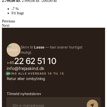
2.799,00 kr.
2.999,00 kr.
-200,00 kr.
-7 %
Fri fragt
Previous
Next
Skriv til
Lasse
— han svarer hurtigst
muligt.
22 62 51 10
+45
info@frejaskind.dk
RING ALLE HVERDAGE 10 TIL 15
Retur eller ombytning
Tilmeld nyhedsbrev