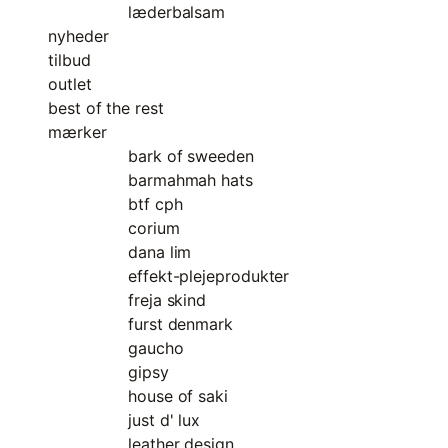
læderbalsam
nyheder
tilbud
outlet
best of the rest
mærker
bark of sweeden
barmahmah hats
btf cph
corium
dana lim
effekt-plejeprodukter
freja skind
furst denmark
gaucho
gipsy
house of saki
just d' lux
leather design