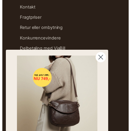
Kontakt
Fragtpriser
Retur eller ombytning
Konkurrencevindere
Delbetaling med ViaBill
Størrelsesguide
Ofte stillede spørgsmål
Sitemap
OM FREJA
Vores historie
Besøg butikken