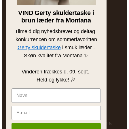
Brands
VIND
Gerty skuldertaske i
Bytteguide
brun læder fra Montana
Tilmeld dig nyhedsbrevet og deltag i
INSPIRATION
konkurrencen om sommerfavoritten
Blog
Gerty skuldertaske
i smuk læder -
Skøn kvalitet fra Montana ✨
Sådan plejer du læder
Find din taske
Vinderen trækkes d. 09. sept.
Gaveinspiration
Held og lykke! 🎉
@frejaskind
© 2026 Freja Skind ApS
Handelsbetingelser
Persondatapolitik