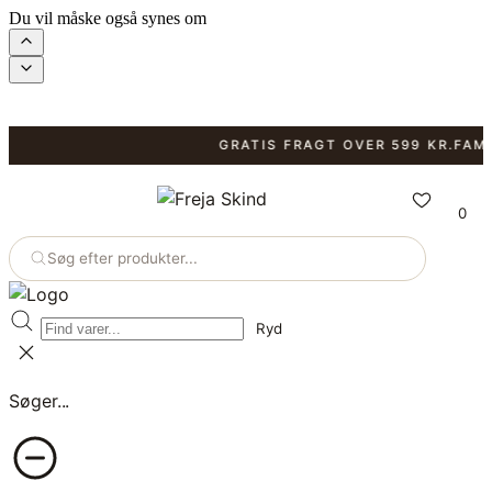
Du vil måske også synes om
GRATIS FRAGT OVER 599 KR.
FAMILI
0
Søg efter produkter...
Ryd
Søger...