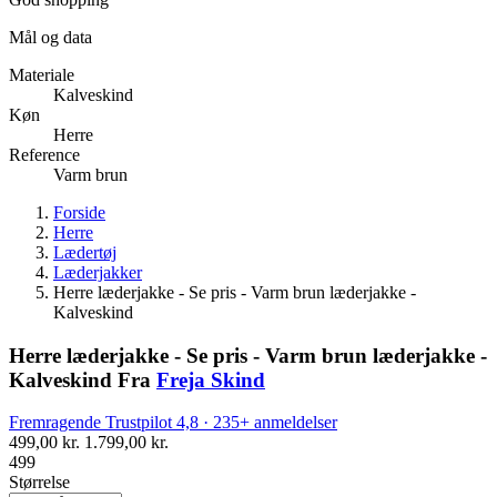
Mål og data
Materiale
Kalveskind
Køn
Herre
Reference
Varm brun
Forside
Herre
Lædertøj
Læderjakker
Herre læderjakke - Se pris - Varm brun læderjakke -
Kalveskind
Herre læderjakke - Se pris - Varm brun læderjakke -
Kalveskind
Fra
Freja Skind
Fremragende
Trustpilot
4,8 · 235+ anmeldelser
499,00 kr.
1.799,00 kr.
499
Størrelse