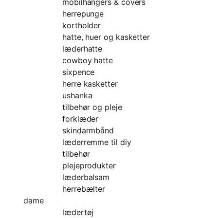
mobilhangers & covers
herrepunge
kortholder
hatte, huer og kasketter
læderhatte
cowboy hatte
sixpence
herre kasketter
ushanka
tilbehør og pleje
forklæder
skindarmbånd
læderremme til diy
tilbehør
plejeprodukter
læderbalsam
herrebælter
dame
lædertøj