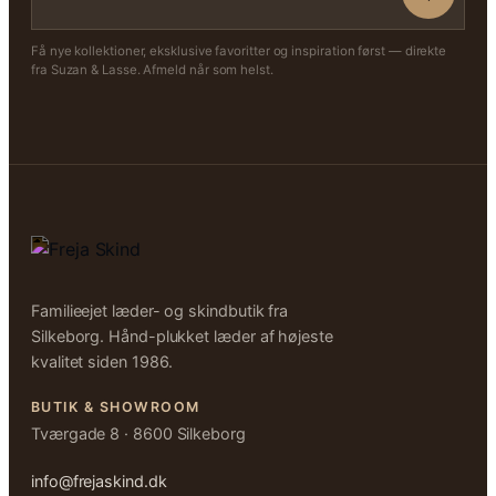
Få nye kollektioner, eksklusive favoritter og inspiration først — direkte
fra Suzan & Lasse. Afmeld når som helst.
Familieejet læder- og skindbutik fra
Silkeborg. Hånd-plukket læder af højeste
kvalitet siden 1986.
BUTIK & SHOWROOM
Tværgade 8 · 8600 Silkeborg
info@frejaskind.dk