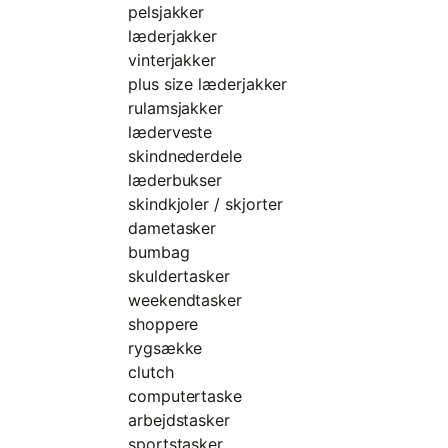
pelsjakker
læderjakker
vinterjakker
plus size læderjakker
rulamsjakker
læderveste
skindnederdele
læderbukser
skindkjoler / skjorter
dametasker
bumbag
skuldertasker
weekendtasker
shoppere
rygsække
clutch
computertaske
arbejdstasker
sportstasker