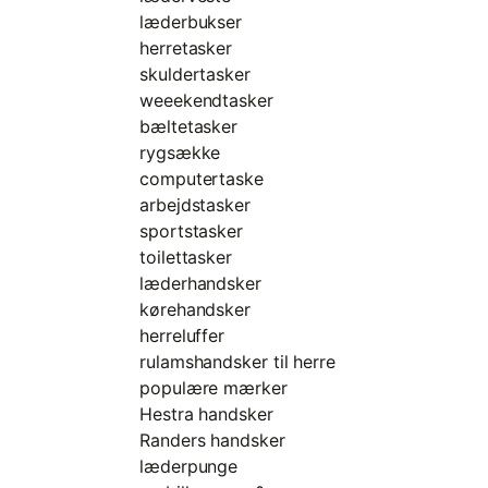
læderbukser
herretasker
skuldertasker
weeekendtasker
bæltetasker
rygsække
computertaske
arbejdstasker
sportstasker
toilettasker
læderhandsker
kørehandsker
herreluffer
rulamshandsker til herre
populære mærker
Hestra handsker
Randers handsker
læderpunge