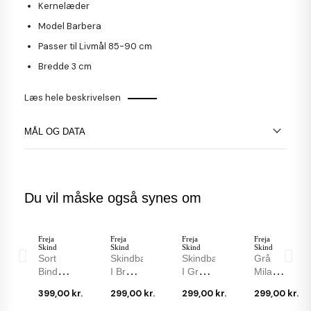
Kernelæder
Model Barbera
Passer til Livmål 85-90 cm
Bredde 3 cm
Læs hele beskrivelsen
MÅL OG DATA
Du vil måske også synes om
Freja
Freja
Freja
Freja
Skind
Skind
Skind
Skind
Sort
Skindbælte
Skindbælte
Grå
Bindebælte
I Brun
I Grå
Milano
I Blød
Kernelæder
Kernelæder
Livrem
399,00 kr.
299,00 kr.
299,00 kr.
299,00 kr.
Handskeskind
-
-
35 Mm