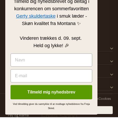
Tilmeld dig nyhedsbrevet og deltag i
Tværgade 8 · 8600 Silkeborg
konkurrencen om sommerfavoritten
info@frejaskind.dk
Gerty skuldertaske
i smuk læder -
CVR 12409036
Skøn kvalitet fra Montana ✨
Vinderen trækkes d. 09. sept.
Held og lykke! 🎉
SHOP
KUNDESERVICE
OM FREJA
INSPIRATION
Tilmeld mig nyhedsbrev
© 2026 Freja Skind ApS
Handelsbetingelser
Persondatapolitik
Cookies
MADE BY
Ved tilmelding giver du samtykke til at modtage nyhedsbreve fra Freja
Skind.
Freja Skind