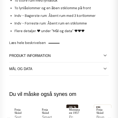
To store rum med lynlåsluk
To lynlåslommer og en åben stiklomme på front
Indv - Bagerste rum: Åbent rum med 3 kortlommer
Indv - Forreste rum: Åbent rum en stiklomme
Flere detaljer
♥ under "Mål og data" ♥♥♥
Læs hele beskrivelsen
PRODUKT INFORMATION
MÅL OG DATA
Du vil måske også synes om
-36 %
FRI
Freja
Freja
Montana
Freja
FRAGT
Skind
Skind
est 1957
Skind
-45 %
Sort
Smart
Pc
Brun