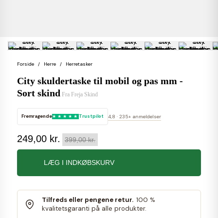
Forside
Herre
Herretasker
City skuldertaske til mobil og pas mm -
Sort skind
Fra
Freja Skind
Fremragende
Trustpilot
4,8 · 235+ anmeldelser
249,00 kr.
399,00 kr.
LÆG I INDKØBSKURV
Tilfreds eller pengene retur.
100 %
kvalitetsgaranti på alle produkter.