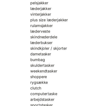
pelsjakker
læderjakker
vinterjakker
plus size læderjakker
rulamsjakker
læderveste
skindnederdele
læderbukser
skindkjoler / skjorter
dametasker
bumbag
skuldertasker
weekendtasker
shoppere
rygsække
clutch
computertaske
arbejdstasker
sportstasker