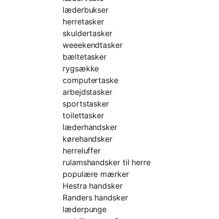
læderbukser
herretasker
skuldertasker
weeekendtasker
bæltetasker
rygsække
computertaske
arbejdstasker
sportstasker
toilettasker
læderhandsker
kørehandsker
herreluffer
rulamshandsker til herre
populære mærker
Hestra handsker
Randers handsker
læderpunge