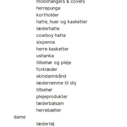
mobilhangers & covers
herrepunge
kortholder
hatte, huer og kasketter
læderhatte
cowboy hatte
sixpence
herre kasketter
ushanka
tilbehør og pleje
forklæder
skindarmbånd
læderremme til diy
tilbehør
plejeprodukter
læderbalsam
herrebælter
dame
lædertøj