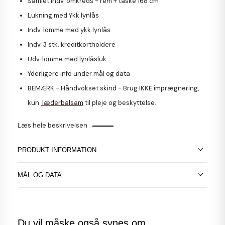
Samlet indv. omkreds - rem + taske 168 cm
Lukning med Ykk lynlås
Indv. lomme med ykk lynlås
Indv. 3 stk. kreditkortholdere
Udv. lomme med lynlåsluk
Yderligere info under mål og data
BEMÆRK
- Håndvokset skind - Brug IKKE imprægnering,
kun
læderbalsam
til pleje og beskyttelse.
Læs hele beskrivelsen
PRODUKT INFORMATION
MÅL OG DATA
Du vil måske også synes om