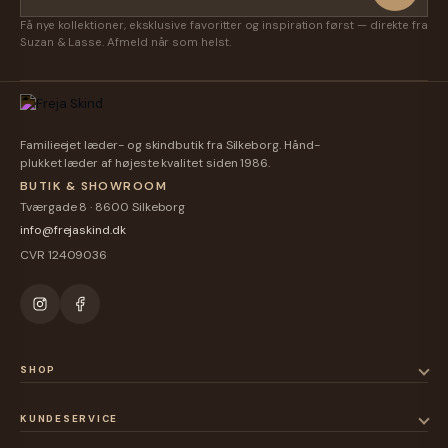
Få nye kollektioner, eksklusive favoritter og inspiration først — direkte fra
Suzan & Lasse. Afmeld når som helst.
Familieejet læder- og skindbutik fra Silkeborg. Hånd-
plukket læder af højeste kvalitet siden 1986.
BUTIK & SHOWROOM
Tværgade 8 · 8600 Silkeborg
info@frejaskind.dk
CVR 12409036
SHOP
KUNDESERVICE