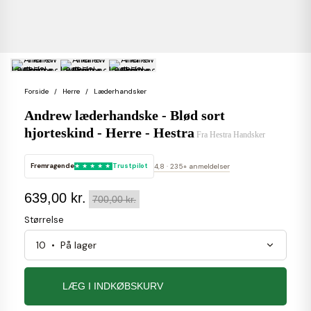
Forside
Herre
Læderhandsker
Andrew læderhandske - Blød sort
hjorteskind - Herre - Hestra
Fra
Hestra Handsker
Fremragende
Trustpilot
4,8 · 235+ anmeldelser
639,00 kr.
700,00 kr.
Størrelse
LÆG I INDKØBSKURV