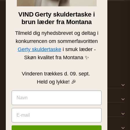
VIND
Gerty skuldertaske i
Familieejet læder- og skindbutik fra Silkeborg. Hånd-
brun læder fra Montana
plukket læder af højeste kvalitet siden 1986.
BUTIK & SHOWROOM
Tilmeld dig nyhedsbrevet og deltag i
Tværgade 8 · 8600 Silkeborg
konkurrencen om sommerfavoritten
info@frejaskind.dk
Gerty skuldertaske
i smuk læder -
CVR 12409036
Skøn kvalitet fra Montana ✨
Vinderen trækkes d. 09. sept.
Held og lykke! 🎉
SHOP
KUNDESERVICE
OM FREJA
INSPIRATION