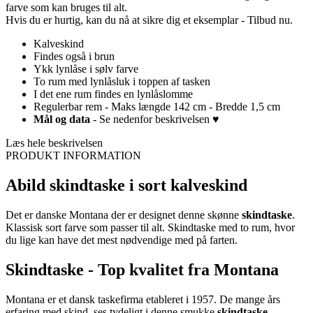
farve som kan bruges til alt.
Hvis du er hurtig, kan du nå at sikre dig et eksemplar - Tilbud nu.
Kalveskind
Findes også i brun
Ykk lynlåse i sølv farve
To rum med lynlåsluk i toppen af tasken
I det ene rum findes en lynlåslomme
Regulerbar rem - Maks længde 142 cm - Bredde 1,5 cm
Mål og data
- Se nedenfor beskrivelsen ♥
Læs hele beskrivelsen
PRODUKT INFORMATION
Abild skindtaske i sort kalveskind
Det er danske Montana der er designet denne skønne
skindtaske
.
Klassisk sort farve som passer til alt. Skindtaske med to rum, hvor
du lige kan have det mest nødvendige med på farten.
Skindtaske - Top kvalitet fra Montana
Montana er et dansk taskefirma etableret i 1957. De mange års
erfaring med skind, ses tydeligt i denne smukke
skindtaske
.