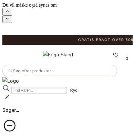
Du vil måske også synes om
GRATIS FRAGT OVER 599 KR
0
Søg efter produkter...
Ryd
Søger...