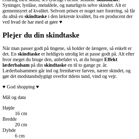
Syninger, lynlåse, metaldele, og naturligvis selve skindet. Alt er
gennemsyret af kvalitet. Selvom prisen er noget nær foræring, så får
du altså en
skindtaske
i den lækreste kvalitet, fra en producent der
ved hvad de har med at gøre ♥
Plejer du din skindtaske
Når man passer godt på tingene, så holder de længere, så enkelt er
det. En
skindtaske
er heldigvis utrolig let at passe godt på. Alt efter
hvor meget du bruge den, anbefaler vi, at du bruger
Effekt
læderbalsam
på din
skindtaske
en til to gange pr. år.
Læderbalsammen går ind og fremhæver farven, nærer skindet, og
gør det modstandsdygtigt overfor tidens tand, vind og vejr.
♥ God shopping ♥
Mål og data
Højde
16 cm
Bredde
20 cm
Dybde
6 cm