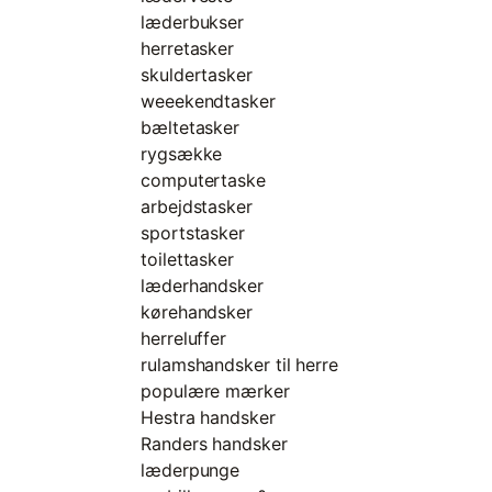
læderbukser
herretasker
skuldertasker
weeekendtasker
bæltetasker
rygsække
computertaske
arbejdstasker
sportstasker
toilettasker
læderhandsker
kørehandsker
herreluffer
rulamshandsker til herre
populære mærker
Hestra handsker
Randers handsker
læderpunge