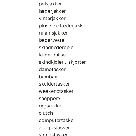
pelsjakker
læderjakker
vinterjakker
plus size læderjakker
rulamsjakker
læderveste
skindnederdele
læderbukser
skindkjoler / skjorter
dametasker
bumbag
skuldertasker
weekendtasker
shoppere
rygsække
clutch
computertaske
arbejdstasker
sportstasker