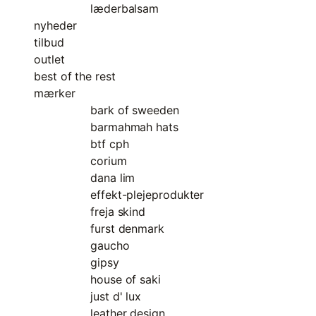
læderbalsam
nyheder
tilbud
outlet
best of the rest
mærker
bark of sweeden
barmahmah hats
btf cph
corium
dana lim
effekt-plejeprodukter
freja skind
furst denmark
gaucho
gipsy
house of saki
just d' lux
leather design