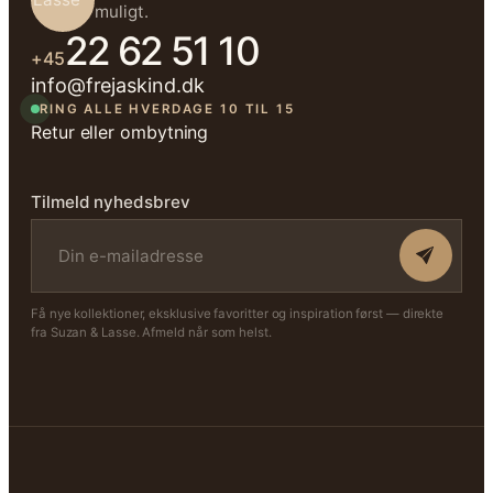
muligt.
22 62 51 10
+45
info@frejaskind.dk
RING ALLE HVERDAGE 10 TIL 15
Retur eller ombytning
Tilmeld nyhedsbrev
Få nye kollektioner, eksklusive favoritter og inspiration først — direkte
fra Suzan & Lasse. Afmeld når som helst.