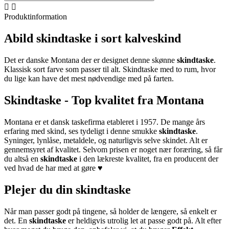


Produktinformation
Abild skindtaske i sort kalveskind
Det er danske Montana der er designet denne skønne
skindtaske
.
Klassisk sort farve som passer til alt. Skindtaske med to rum, hvor
du lige kan have det mest nødvendige med på farten.
Skindtaske - Top kvalitet fra Montana
Montana er et dansk taskefirma etableret i 1957. De mange års
erfaring med skind, ses tydeligt i denne smukke
skindtaske
.
Syninger, lynlåse, metaldele, og naturligvis selve skindet. Alt er
gennemsyret af kvalitet. Selvom prisen er noget nær foræring, så får
du altså en
skindtaske
i den lækreste kvalitet, fra en producent der
ved hvad de har med at gøre ♥
Plejer du din skindtaske
Når man passer godt på tingene, så holder de længere, så enkelt er
det. En
skindtaske
er heldigvis utrolig let at passe godt på. Alt efter