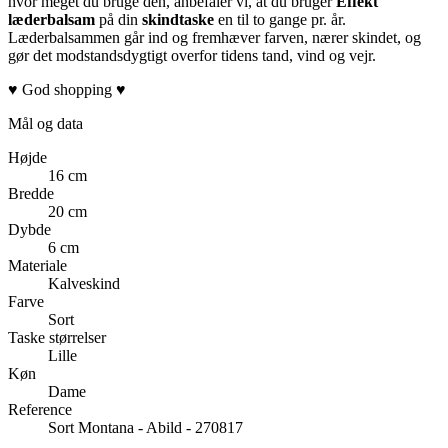
hvor meget du bruge den, anbefaler vi, at du bruger
Effekt
læderbalsam
på din
skindtaske
en til to gange pr. år.
Læderbalsammen går ind og fremhæver farven, nærer skindet, og
gør det modstandsdygtigt overfor tidens tand, vind og vejr.
♥ God shopping ♥
Mål og data
Højde
16 cm
Bredde
20 cm
Dybde
6 cm
Materiale
Kalveskind
Farve
Sort
Taske størrelser
Lille
Køn
Dame
Reference
Sort Montana - Abild - 270817