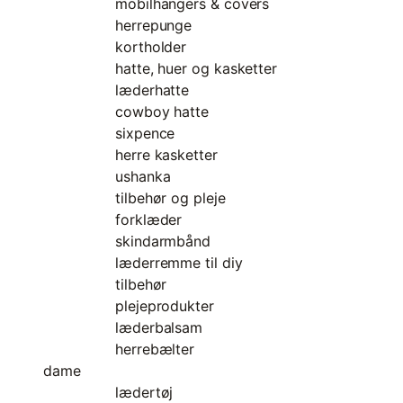
mobilhangers & covers
herrepunge
kortholder
hatte, huer og kasketter
læderhatte
cowboy hatte
sixpence
herre kasketter
ushanka
tilbehør og pleje
forklæder
skindarmbånd
læderremme til diy
tilbehør
plejeprodukter
læderbalsam
herrebælter
dame
lædertøj