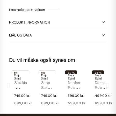
Læs hele beskrivelsen
PRODUKT INFORMATION
MÅL OG DATA
Du vil måske også synes om
-33 %
-29 %
FRI
FRI
Freja
Freja
Freja
Freja
FRAGT
FRAGT
Skind
Skind
Skind
Skind
-17 %
-17 %
Sælskindsluffer
Sorte
Nordens
Dame
-
Sælskindsluffer
Rulamsluffe
Rulamsluffe
Grønlandsk
-
- Sort
- Sort
749,00 kr.
749,00 kr.
399,00 kr.
499,00 kr.
Sæl -
Grønlandsk
Lammeskind
Lammeskind
Rulamsfoer-
Sæl -
Med
M.
899,00 kr.
899,00 kr.
599,00 kr.
699,00 kr.
Kant
Rulamsfoer-
Rulamsfoer
Foer Af
Med
Kant
- Dame
Varm