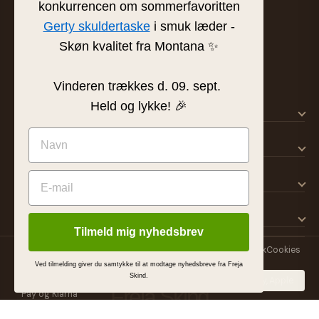
konkurrencen om sommerfavoritten
info@frejaskind.dk
Gerty skuldertaske
i smuk læder -
CVR 12409036
Skøn kvalitet fra Montana ✨
Vinderen trækkes d. 09. sept.
Held og lykke! 🎉
SHOP
KUNDESERVICE
OM FREJA
INSPIRATION
Tilmeld mig nyhedsbrev
© 2026 Freja Skind ApS
Handelsbetingelser
Persondatapolitik
Cookies
MADE BY
Ved tilmelding giver du samtykke til at modtage nyhedsbreve fra Freja
Skind.
Freja Skind