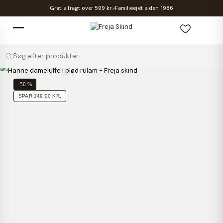
Gratis fragt over 599 kr.
Familieejet siden 1986
Søg efter produkter...
-50 %
SPAR 149,00 KR.