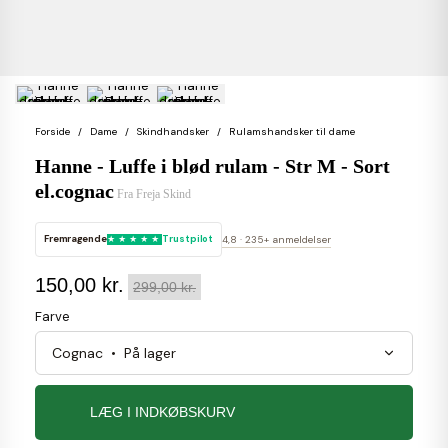
Forside
Dame
Skindhandsker
Rulamshandsker til dame
Hanne - Luffe i blød rulam - Str M - Sort
el.cognac
Fra Freja Skind
Fremragende
Trustpilot
4,8 · 235+ anmeldelser
150,00 kr.
299,00 kr.
Farve
LÆG I INDKØBSKURV