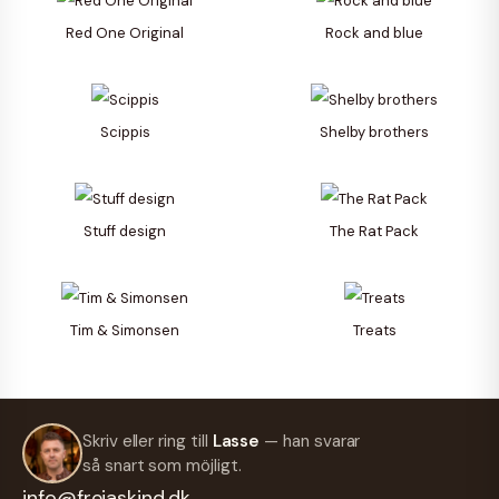
Red One Original
Rock and blue
Scippis
Shelby brothers
Stuff design
The Rat Pack
Tim & Simonsen
Treats
Skriv eller ring till
Lasse
— han svarar
så snart som möjligt.
info@frejaskind.dk