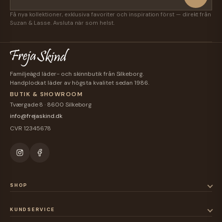
Få nya kollektioner, exklusiva favoriter och inspiration först — direkt från
Suzan & Lasse. Avsluta när som helst.
Familjeägd läder- och skinnbutik från Silkeborg.
Handplockat läder av högsta kvalitet sedan 1986.
BUTIK & SHOWROOM
Tværgade 8 · 8600 Silkeborg
info@frejaskind.dk
CVR 12345678
SHOP
KUNDSERVICE