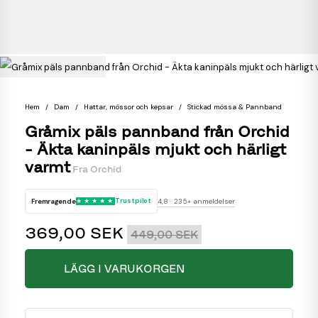
Hem
Dam
Hattar, mössor och kepsar
Stickad mössa & Pannband
Gråmix päls pannband från Orchid
- Äkta kaninpäls mjukt och härligt
varmt
Fra
Orchid
Fremragende
Trustpilot
4,8 · 235+ anmeldelser
369,00 SEK
449,00 SEK
LÄGG I VARUKORGEN