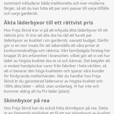
sortiment inkluderar både traditionella och mer moderna
färger, så att du kan hitta ett par som passar till varje tillfälle
och varje garderob.
Äkta läderbyxor till ett rättvist pris
Hos Freja Skind tror vi på att erbjuda äkta läderbyxor till ett
rättvist pris. Vi tror att alla ska ha råd att ha ett par
läderbyxor av kvalitet i sin garderob, oavsett budget. Därför
gör vi en stor insats för att säkerställa att våra priser är
konkurrenskraftiga och rättvisa. Vårt familjeägda företag har
knappt 35 års erfarenhet i branschen, vilket gör att vi vet hur
läder av högsta kvalitet ska se ut och kännas. Det betyder att
vi endast handplockar varor från fabriker i hela världen, så
att vi bevarar den höga kvaliteten och sparar våra kunder
för fördyrande mellanhänder. När du handlar hos Freja
Skind är du garanterad lädervaror av högsta kvalitet och
100% äkta läder – alltid, utan undantag. Vi har inte och
kommer aldrig att ha PU-läder (plast).
Skinnbyxor på rea
Hos Freja Skind kan du också hitta skinnbyxor på rea. Detta
är en fantastisk möjlighet att få ett par skinnbyxor av kvalitet