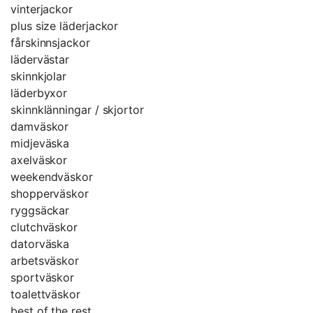
vinterjackor
plus size läderjackor
fårskinnsjackor
lädervästar
skinnkjolar
läderbyxor
skinnklänningar / skjortor
damväskor
midjeväska
axelväskor
weekendväskor
shopperväskor
ryggsäckar
clutchväskor
datorväska
arbetsväskor
sportväskor
toalettväskor
best of the rest