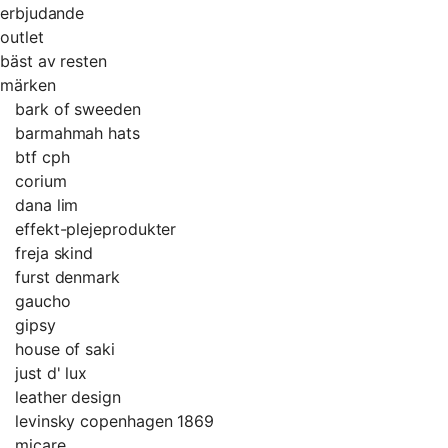
erbjudande
outlet
bäst av resten
märken
bark of sweeden
barmahmah hats
btf cph
corium
dana lim
effekt-plejeprodukter
freja skind
furst denmark
gaucho
gipsy
house of saki
just d' lux
leather design
levinsky copenhagen 1869
micare