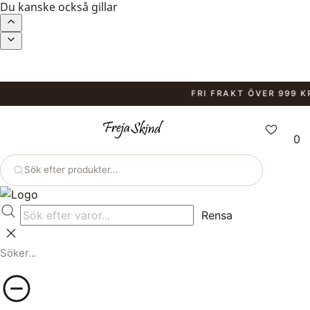
Du kanske också gillar
FRI FRAKT ÖVER 999 KR.
F
0
Sök efter produkter...
Rensa
Söker...