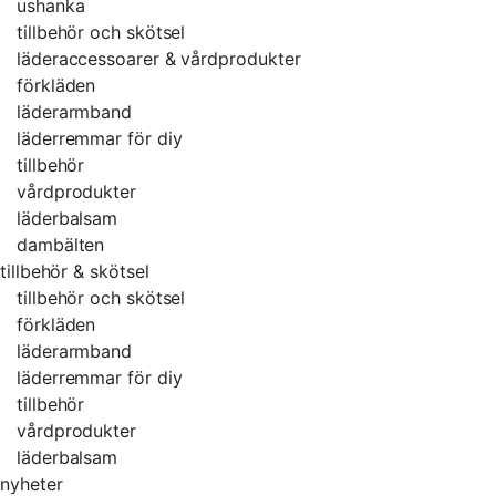
ushanka
tillbehör och skötsel
läderaccessoarer & vårdprodukter
förkläden
läderarmband
läderremmar för diy
tillbehör
vårdprodukter
läderbalsam
dambälten
tillbehör & skötsel
tillbehör och skötsel
förkläden
läderarmband
läderremmar för diy
tillbehör
vårdprodukter
läderbalsam
nyheter