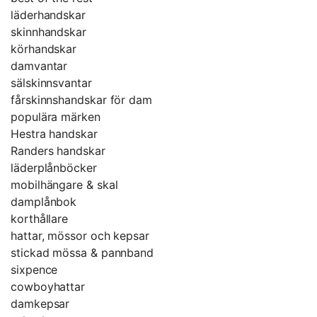
läderhandskar
skinnhandskar
körhandskar
damvantar
sälskinnsvantar
fårskinnshandskar för dam
populära märken
Hestra handskar
Randers handskar
läderplånböcker
mobilhängare & skal
damplånbok
korthållare
hattar, mössor och kepsar
stickad mössa & pannband
sixpence
cowboyhattar
damkepsar