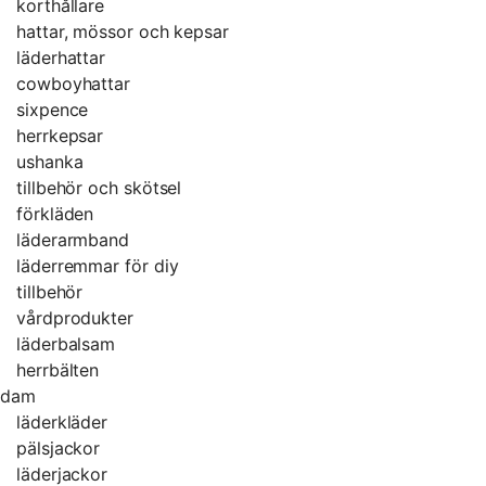
korthållare
hattar, mössor och kepsar
läderhattar
cowboyhattar
sixpence
herrkepsar
ushanka
tillbehör och skötsel
förkläden
läderarmband
läderremmar för diy
tillbehör
vårdprodukter
läderbalsam
herrbälten
dam
läderkläder
pälsjackor
läderjackor