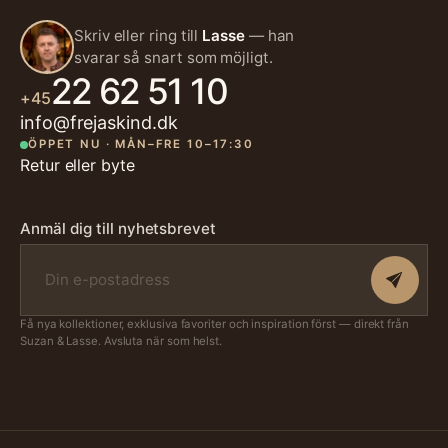
Skriv eller ring till
Lasse
— han
svarar så snart som möjligt.
22 62 51 10
+45
info@frejaskind.dk
ÖPPET NU · MÅN–FRE 10–17:30
Retur eller byte
Anmäl dig till nyhetsbrevet
Få nya kollektioner, exklusiva favoriter och inspiration först — direkt från
Suzan & Lasse. Avsluta när som helst.