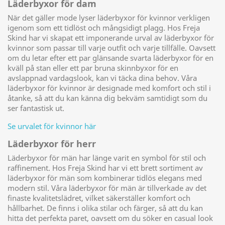
Läderbyxor för dam
När det gäller mode lyser läderbyxor för kvinnor verkligen
igenom som ett tidlöst och mångsidigt plagg. Hos Freja
Skind har vi skapat ett imponerande urval av läderbyxor för
kvinnor som passar till varje outfit och varje tillfälle. Oavsett
om du letar efter ett par glänsande svarta läderbyxor för en
kväll på stan eller ett par bruna skinnbyxor för en
avslappnad vardagslook, kan vi täcka dina behov. Våra
läderbyxor för kvinnor är designade med komfort och stil i
åtanke, så att du kan känna dig bekväm samtidigt som du
ser fantastisk ut.
Se urvalet för kvinnor här
Läderbyxor för herr
Läderbyxor för män har länge varit en symbol för stil och
raffinement. Hos Freja Skind har vi ett brett sortiment av
läderbyxor för män som kombinerar tidlös elegans med
modern stil. Våra läderbyxor för män är tillverkade av det
finaste kvalitetslädret, vilket säkerställer komfort och
hållbarhet. De finns i olika stilar och färger, så att du kan
hitta det perfekta paret, oavsett om du söker en casual look