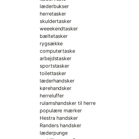
læderbukser
herretasker
skuldertasker
weeekendtasker
bæltetasker
rygsække
computertaske
arbejdstasker
sportstasker
toilettasker
læderhandsker
kørehandsker
herreluffer
rulamshandsker til herre
populære mærker
Hestra handsker
Randers handsker
læderpunge