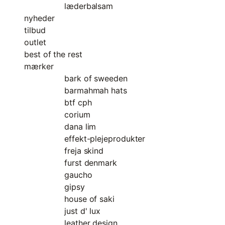
læderbalsam
nyheder
tilbud
outlet
best of the rest
mærker
bark of sweeden
barmahmah hats
btf cph
corium
dana lim
effekt-plejeprodukter
freja skind
furst denmark
gaucho
gipsy
house of saki
just d' lux
leather design