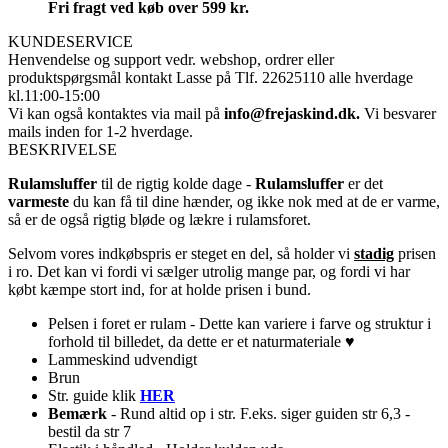
Fri fragt ved køb over 599 kr.
KUNDESERVICE
Henvendelse og support vedr. webshop, ordrer eller
produktspørgsmål
kontakt Lasse på Tlf. 22625110 alle hverdage
kl.11:00-15:00
Vi kan også kontaktes via mail på
info@frejaskind.dk.
Vi besvarer
mails inden for 1-2 hverdage.
BESKRIVELSE
Rulamsluffer
til de rigtig kolde dage -
Rulamsluffer
er det
varmeste
du kan få til dine hænder, og ikke nok med at de er varme,
så er de også rigtig bløde og lækre i rulamsforet.
Selvom vores indkøbspris er steget en del, så holder vi
stadig
prisen
i ro. Det kan vi fordi vi sælger utrolig mange par, og fordi vi har
købt kæmpe stort ind, for at holde prisen i bund.
Pelsen i foret er rulam - Dette kan variere i farve og struktur i
forhold til billedet, da dette er et naturmateriale ♥
Lammeskind udvendigt
Brun
Str. guide klik
HER
Bemærk
- Rund altid op i str. F.eks. siger guiden str 6,3 -
bestil da str 7