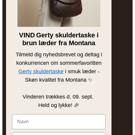
Vores historie
Besøg butikken
Brands
VIND
Gerty skuldertaske i
Bytteguide
brun læder fra Montana
Tilmeld dig nyhedsbrevet og deltag i
INSPIRATION
konkurrencen om sommerfavoritten
Blog
Gerty skuldertaske
i smuk læder -
Skøn kvalitet fra Montana ✨
Sådan plejer du læder
Find din taske
Vinderen trækkes d. 09. sept.
Gaveinspiration
Held og lykke! 🎉
@frejaskind