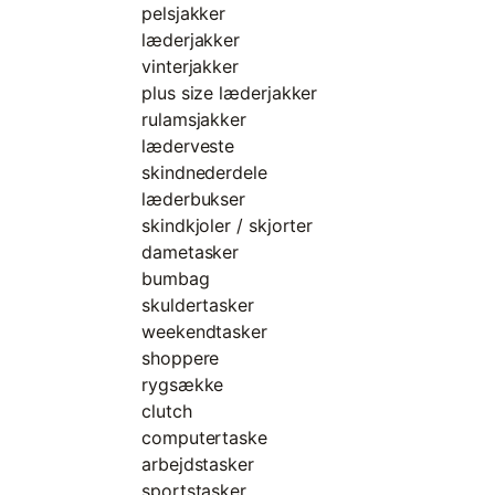
pelsjakker
læderjakker
vinterjakker
plus size læderjakker
rulamsjakker
læderveste
skindnederdele
læderbukser
skindkjoler / skjorter
dametasker
bumbag
skuldertasker
weekendtasker
shoppere
rygsække
clutch
computertaske
arbejdstasker
sportstasker