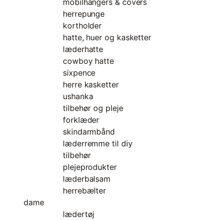
mobilhangers & covers
herrepunge
kortholder
hatte, huer og kasketter
læderhatte
cowboy hatte
sixpence
herre kasketter
ushanka
tilbehør og pleje
forklæder
skindarmbånd
læderremme til diy
tilbehør
plejeprodukter
læderbalsam
herrebælter
dame
lædertøj