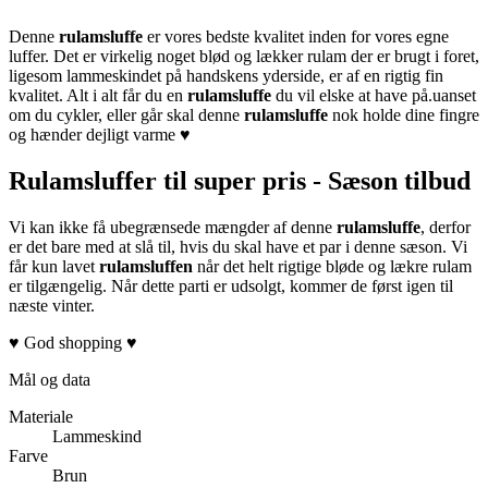
Denne
rulamsluffe
er vores bedste kvalitet inden for vores egne
luffer. Det er virkelig noget blød og lækker rulam der er brugt i foret,
ligesom lammeskindet på handskens yderside, er af en rigtig fin
kvalitet. Alt i alt får du en
rulamsluffe
du vil elske at have på.uanset
om du cykler, eller går skal denne
rulamsluffe
nok holde dine fingre
og hænder dejligt varme ♥
Rulamsluffer til super pris - Sæson tilbud
Vi kan ikke få ubegrænsede mængder af denne
rulamsluffe
, derfor
er det bare med at slå til, hvis du skal have et par i denne sæson. Vi
får kun lavet
rulamsluffen
når det helt rigtige bløde og lækre rulam
er tilgængelig. Når dette parti er udsolgt, kommer de først igen til
næste vinter.
♥ God shopping ♥
Mål og data
Materiale
Lammeskind
Farve
Brun