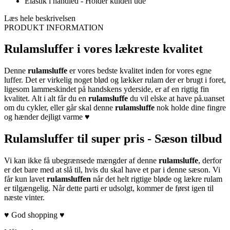
Elastik i håndled - Holder kulden ude
Læs hele beskrivelsen
PRODUKT INFORMATION
Rulamsluffer i vores lækreste kvalitet
Denne
rulamsluffe
er vores bedste kvalitet inden for vores egne
luffer. Det er virkelig noget blød og lækker rulam der er brugt i foret,
ligesom lammeskindet på handskens yderside, er af en rigtig fin
kvalitet. Alt i alt får du en
rulamsluffe
du vil elske at have på.uanset
om du cykler, eller går skal denne
rulamsluffe
nok holde dine fingre
og hænder dejligt varme ♥
Rulamsluffer til super pris - Sæson tilbud
Vi kan ikke få ubegrænsede mængder af denne
rulamsluffe
, derfor
er det bare med at slå til, hvis du skal have et par i denne sæson. Vi
får kun lavet
rulamsluffen
når det helt rigtige bløde og lækre rulam
er tilgængelig. Når dette parti er udsolgt, kommer de først igen til
næste vinter.
♥ God shopping ♥