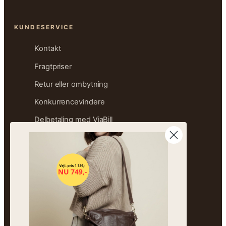
KUNDESERVICE
Kontakt
Fragtpriser
Retur eller ombytning
Konkurrencevindere
Delbetaling med ViaBill
Størrelsesguide
Ofte stillede spørgsmål
Sitemap
OM FREJA