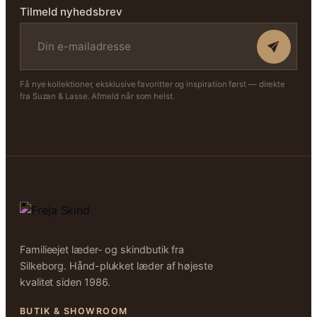
Tilmeld nyhedsbrev
Få nye kollektioner, eksklusive favoritter og inspiration først — direkte
fra Suzan & Lasse. Afmeld når som helst.
Familieejet læder- og skindbutik fra
Silkeborg. Hånd-plukket læder af højeste
kvalitet siden 1986.
BUTIK & SHOWROOM